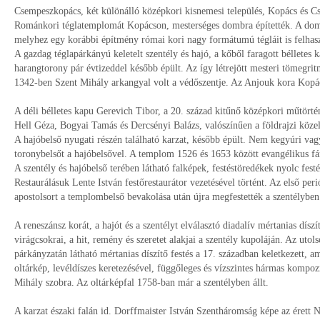
Csempeszkopács, két különálló középkori kisnemesi település, Kopács és Cs
Románkori téglatemplomát Kopácson, mesterséges dombra építették. A dombot 
melyhez egy korábbi építmény római kori nagy formátumú tégláit is felhaszn
A gazdag téglapárkányú keletelt szentély és hajó, a kőből faragott bélletes 
harangtorony pár évtizeddel később épült. Az így létrejött mesteri tömegr
1342-ben Szent Mihály arkangyal volt a védőszentje. Az Anjouk kora Kopács
A déli bélletes kapu Gerevich Tibor, a 20. század kitűnő középkori műtört
Hell Géza, Bogyai Tamás és Dercsényi Balázs, valószínűen a földrajzi közel
A hajóbelső nyugati részén található karzat, később épült. Nem kegyúri vagy
toronybelsőt a hajóbelsővel. A templom 1526 és 1653 között evangélikus f
A szentély és hajóbelső terében látható falképek, festéstöredékek nyolc fes
Restaurálásuk Lente István festőrestaurátor vezetésével történt. Az első peri
apostolsort a templombelső bevakolása után újra megfestették a szentélybe
A reneszánsz korát, a hajót és a szentélyt elválasztó diadalív mértanias díszí
virágcsokrai, a hit, remény és szeretet alakjai a szentély kupoláján. Az utols
párkányzatán látható mértanias díszítő festés a 17. században keletkezett
oltárkép, levéldíszes keretezésével, függőleges és vízszintes hármas kompozí
Mihály szobra. Az oltárképfal 1758-ban már a szentélyben állt.
A karzat északi falán id. Dorffmaister István Szentháromság képe az érett