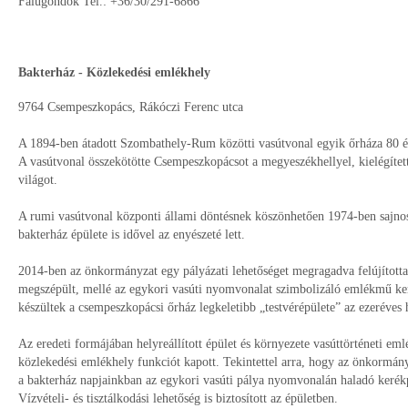
Falugondok Tel.: +36/30/291-6866
Bakterház - Közlekedési emlékhely
9764 Csempeszkopács, Rákóczi Ferenc utca
A 1894-ben átadott Szombathely-Rum közötti vasútvonal egyik őrháza 80 év
A vasútvonal összekötötte Csempeszkopácsot a megyeszékhellyel, kielégítette 
világot.
A rumi vasútvonal központi állami döntésnek köszönhetően 1974-ben sajnos
bakterház épülete is idővel az enyészeté lett.
2014-ben az önkormányzat egy pályázati lehetőséget megragadva felújította 
megszépült, mellé az egykori vasúti nyomvonalat szimbolizáló emlékmű kerü
készültek a csempeszkopácsi őrház legkeletibb „testvérépülete” az ezeréves
Az eredeti formájában helyreállított épület és környezete vasúttörténeti em
közlekedési emlékhely funkciót kapott. Tekintettel arra, hogy az önkormányz
a bakterház napjainkban az egykori vasúti pálya nyomvonalán haladó kerékp
Vízvételi- és tisztálkodási lehetőség is biztosított az épületben.