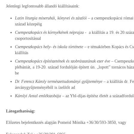
Jelenlegi legfontosabb állandó kiállításaink:
Latin liturgia miseruhái, könyvei és zászlói
– a csempeszkopácsi római k
század közepéig
Csempeszkopács és környékének néprajza
- a kiállítás a 19. és 20.száz
csoportosítással
Csempeszkopács hely- és iskola története
– e témakörben Kopács és Cse
kiállítás
Csempeszkopács építészetének és szobrászatának ezer éve
– Csempeszkop
plébániát, a 19-20. század fordulóján épített ún. „lopott” tornácos h
be
Dr. Ferencz Károly természettudományi gyűjteménye
– a kiállítás dr. 
ásványgyűjteményéből is ízelítőt ad
Károlyi Antal emlékszobája
– az Ybl-díjas építész életét a századfordu
Látogathatóság:
Előzetes bejelentkezés alapján Pomeisl Mónika +36/30/593-3850, vagy