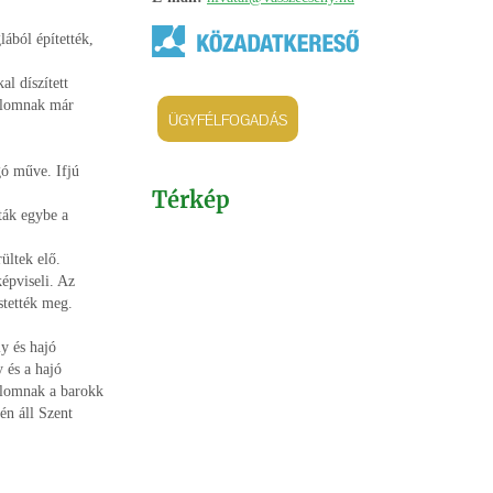
ából építették,
al díszített
mplomnak már
ÜGYFÉLFOGADÁS
gó műve. Ifjú
Térkép
ták egybe a
ültek elő.
képviseli. Az
stették meg.
ly és hajó
y és a hajó
mplomnak a barokk
én áll Szent