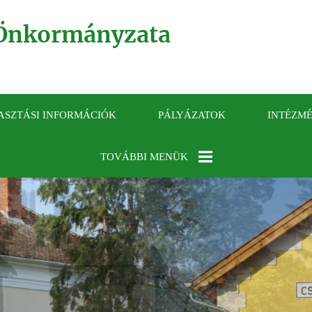
Önkormányzata
ASZTÁSI INFORMÁCIÓK
PÁLYÁZATOK
INTÉZM
TOVÁBBI MENÜK
KÖZÉRDEKŰ
ADATOK
GALÉRIA
ELÉRHETŐSÉGEK