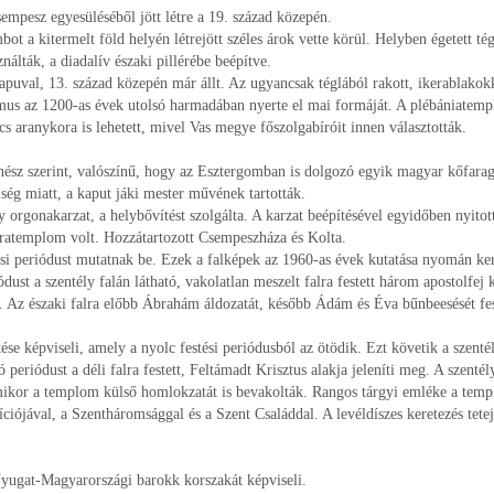
empesz egyesüléséből jött létre a 19. század közepén.
a kitermelt föld helyén létrejött széles árok vette körül. Helyben égetett tégl
álták, a diadalív északi pillérébe beépítve.
kapuval, 13. század közepén már állt. Az ugyancsak téglából rakott, ikerablakokk
itmus az 1200-as évek utolsó harmadában nyerte el mai formáját. A plébániate
 aranykora is lehetett, mivel Vas megye főszolgabíróit innen választották.
énész szerint, valószínű, hogy az Esztergomban is dolgozó egyik magyar kőfara
ség miatt, a kaput jáki mester művének tartották.
 orgonakarzat, a helybővítést szolgálta. A karzat beépítésével egyidőben nyitot
áratemplom volt. Hozzátartozott Csempeszháza és Kolta.
tési periódust mutatnak be. Ezek a falképek az 1960-as évek kutatása nyomán ker
ódust a szentély falán látható, vakolatlan meszelt falra festett három apostolfej 
n. Az északi falra előbb Ábrahám áldozatát, később Ádám és Éva bűnbeesését fe
tése képviseli, amely a nyolc festési periódusból az ötödik. Ezt követik a szenté
ó periódust a déli falra festett, Feltámadt Krisztus alakja jeleníti meg. A szentél
, amikor a templom külső homlokzatát is bevakolták. Rangos tárgyi emléke a te
ciójával, a Szentháromsággal és a Szent Családdal. A levéldíszes keretezés tetej
 Nyugat-Magyarországi barokk korszakát képviseli.