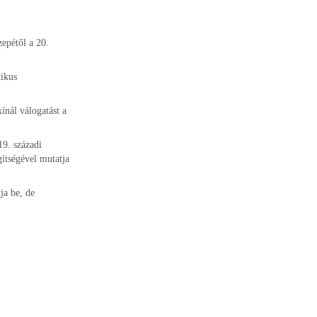
epétől a 20.
tikus
nál válogatást a
9. századi
gítségével mutatja
ja be, de