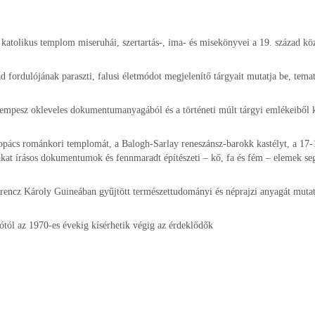
atolikus templom miseruhái, szertartás-, ima- és misekönyvei a 19. század köz
ad fordulójának paraszti, falusi életmódot megjelenítő tárgyait mutatja be, tema
mpesz okleveles dokumentumanyagából és a történeti múlt tárgyi emlékeiből kí
ács románkori templomát, a Balogh-Sarlay reneszánsz-barokk kastélyt, a 17-1
ázakat írásos dokumentumok és fennmaradt építészeti – kő, fa és fém – elemek se
Ferencz Károly Guineában gyűjtött természettudományi és néprajzi anyagát mutat
lótól az 1970-es évekig kísérhetik végig az érdeklődők