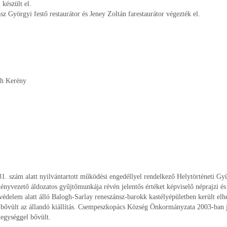
készült el.
z Györgyi festő restaurátor és Jeney Zoltán farestaurátor végezték el.
th Kerény
 szám alatt nyilvántartott működési engedéllyel rendelkező Helytörténeti G
yvezető áldozatos gyűjtőmunkája révén jelentős értéket képviselő néprajzi és 
védelem alatt álló Balogh-Sarlay reneszánsz-barokk kastélyépületben került elh
 bővült az állandó kiállítás. Csempeszkopács Község Önkormányzata 2003-ban j
 egységgel bővült.