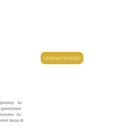
ÚTVONALTERVEZÉS
yűjtemény. Az
ipartörténeti
elyezésre. Az
utott hozzá dr.