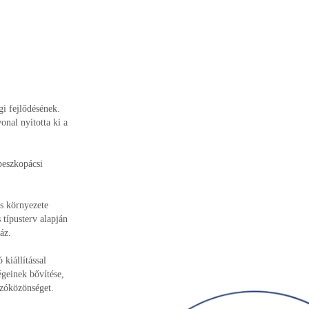
i fejlődésének.
onal nyitotta ki a
peszkopácsi
és környezete
típusterv alapján
áz.
kiállítással
égeinek bővítése,
azóközönséget.