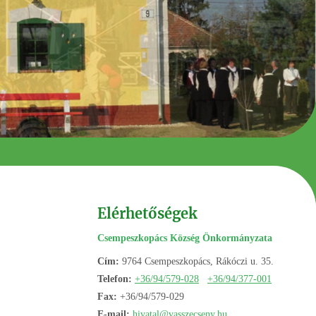
Elérhetőségek
Csempeszkopács Község Önkormányzata
Cím:
9764 Csempeszkopács, Rákóczi u. 35.
Telefon:
+36/94/579-028
+36/94/377-001
Fax:
+36/94/579-029
E-mail:
hivatal@vasszecseny.hu