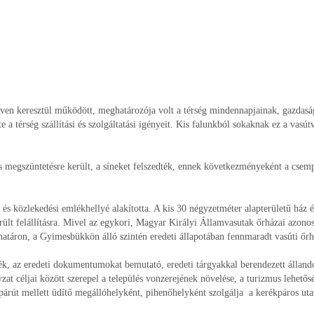
en keresztül működött, meghatározója volt a térség mindennapjainak, gazdaság
a térség szállítási és szolgáltatási igényeit. Kis falunkból sokaknak ez a vasútv
 megszüntetésre került, a síneket felszedték, ennek következményeként a csem
és közlekedési emlékhellyé alakította. A kis 30 négyzetméter alapterületű ház 
lt felállításra. Mivel az egykori, Magyar Királyi Államvasutak őrházai azonos 
 határon, a Gyimesbükkön álló szintén eredeti állapotában fennmaradt vasúti őrh
lék, az eredeti dokumentumokat bemutató, eredeti tárgyakkal berendezett állandó 
at céljai között szerepel a település vonzerejének növelése, a turizmus lehetős
árút mellett üdítő megállóhelyként, pihenőhelyként szolgálja a kerékpáros ut