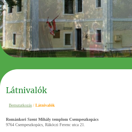
Látnivalók
Bemutatkozás
/
Látnivalók
Románkori Szent Mihály templom Csempeszkopács
9764 Csempeszkopács, Rákóczi Ferenc utca 21.