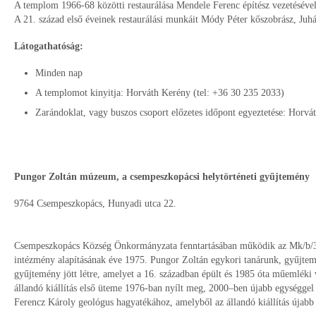
A templom 1966-68 közötti restaurálása Mendele Ferenc építész vezetésével 
A 21. század első éveinek restaurálási munkáit Módy Péter kőszobrász, Juhás
Látogathatóság:
Minden nap
A templomot kinyitja: Horváth Kerény (tel: +36 30 235 2033)
Zarándoklat, vagy buszos csoport előzetes időpont egyeztetése: Horvá
Pungor Zoltán múzeum, a csempeszkopácsi helytörténeti gyűjtemény
9764 Csempeszkopács, Hunyadi utca 22.
Csempeszkopács Község Önkormányzata fenntartásában működik az Mk/b/31.
intézmény alapításának éve 1975. Pungor Zoltán egykori tanárunk, gyűjtemén
gyűjtemény jött létre, amelyet a 16. században épült és 1985 óta műemléki 
állandó kiállítás első üteme 1976-ban nyílt meg, 2000–ben újabb egységgel
Ferencz Károly geológus hagyatékához, amelyből az állandó kiállítás újabb