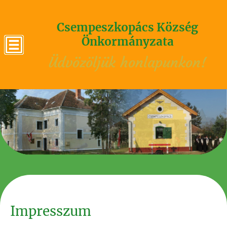
Csempeszkopács Község
Önkormányzata
Üdvözöljük honlapunkon!
Impresszum