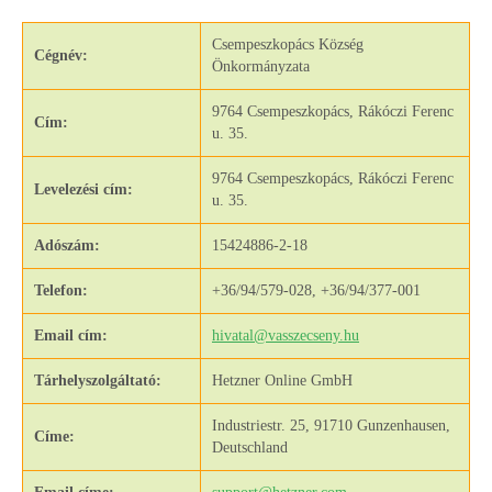
Csempeszkopács Község
Cégnév:
Önkormányzata
9764 Csempeszkopács, Rákóczi Ferenc
Cím:
u. 35.
9764 Csempeszkopács, Rákóczi Ferenc
Levelezési cím:
u. 35.
Adószám:
15424886-2-18
Telefon:
+36/94/579-028, +36/94/377-001
Email cím:
hivatal@vasszecseny.hu
Tárhelyszolgáltató:
Hetzner Online GmbH
Industriestr. 25, 91710 Gunzenhausen,
Címe:
Deutschland