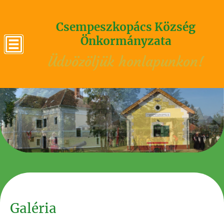
Csempeszkopács Község
Önkormányzata
Üdvözöljük honlapunkon!
Galéria