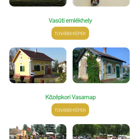
Vasúti emlékhely
TOVÁBBI KÉPEK
Középkori Vásárnap
TOVÁBBI KÉPEK