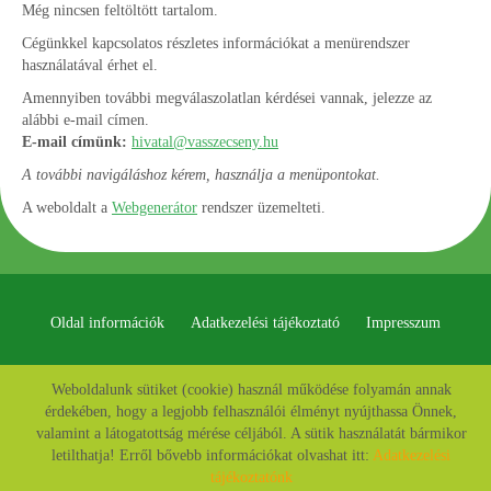
Még nincsen feltöltött tartalom.
Cégünkkel kapcsolatos részletes információkat a menürendszer
használatával érhet el.
Amennyiben további megválaszolatlan kérdései vannak, jelezze az
alábbi e-mail címen.
E-mail címünk:
hivatal@vasszecseny.hu
A további navigáláshoz kérem, használja a menüpontokat.
A weboldalt a
Webgenerátor
rendszer üzemelteti.
Oldal információk
Adatkezelési tájékoztató
Impresszum
© 2026 - Minden jog fenntartva
Weboldalunk sütiket (cookie) használ működése folyamán annak
érdekében, hogy a legjobb felhasználói élményt nyújthassa Önnek,
valamint a látogatottság mérése céljából. A sütik használatát bármikor
letilthatja! Erről bővebb információkat olvashat itt:
Adatkezelési
tájékoztatónk