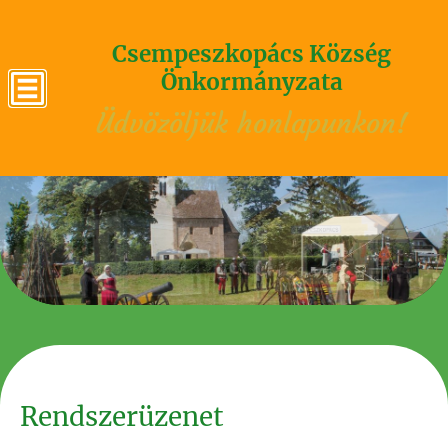
Csempeszkopács Község
Önkormányzata
Üdvözöljük honlapunkon!
Rendszerüzenet