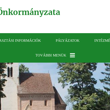
Önkormányzata
ASZTÁSI INFORMÁCIÓK
PÁLYÁZATOK
INTÉZM
TOVÁBBI MENÜK
KÖZÉRDEKŰ
ADATOK
GALÉRIA
ELÉRHETŐSÉGEK