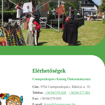
Elérhetőségek
Csempeszkopács Község Önkormányzata
Cím:
9764 Csempeszkopács, Rákóczi u. 35.
Telefon:
+36/94/579-028
+36/94/377-001
Fax:
+36/94/579-029
E-mail:
hivatal@vasszecseny.hu