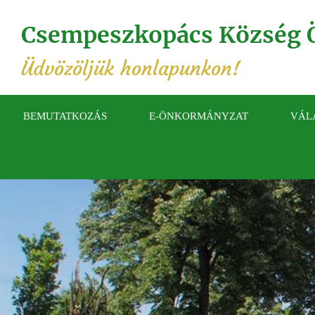
Csempeszkopács Község 
Üdvözöljük honlapunkon!
BEMUTATKOZÁS
E-ÖNKORMÁNYZAT
VÁL