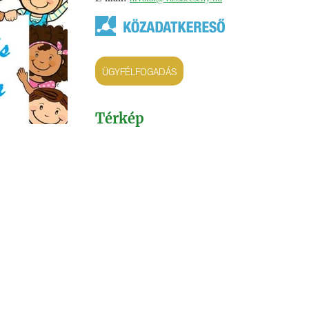
ÜGYFÉLFOGADÁS
Térkép