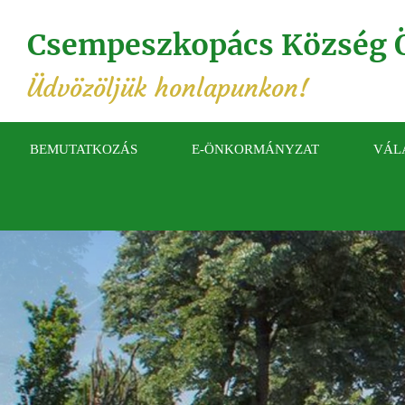
Csempeszkopács Község 
Üdvözöljük honlapunkon!
BEMUTATKOZÁS
E-ÖNKORMÁNYZAT
VÁL