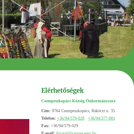
Elérhetőségek
Csempeszkopács Község Önkormányzata
Cím:
9764 Csempeszkopács, Rákóczi u. 35.
Telefon:
+36/94/579-028
+36/94/377-001
Fax:
+36/94/579-029
E-mail:
hivatal@vasszecseny.hu