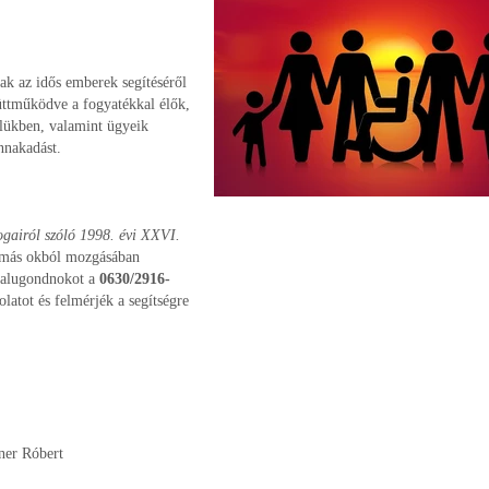
k az idős emberek segítéséről
ttműködve a fogyatékkal élők,
telükben, valamint ügyeik
nnakadást.
ogairól szóló
1998. évi XXVI.
n más okból mozgásában
 falugondnokot a
0630/2916-
atot és felmérjék a segítségre
r Róbert