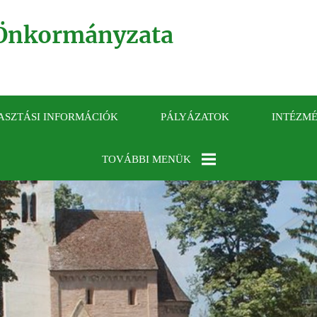
Önkormányzata
ASZTÁSI INFORMÁCIÓK
PÁLYÁZATOK
INTÉZM
TOVÁBBI MENÜK
KÖZÉRDEKŰ
ADATOK
GALÉRIA
ELÉRHETŐSÉGEK