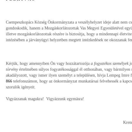
Csempeszkopács Község Önkormányzata a veszélyhelyzet ideje alatt nem csa
gondoskodik, hanem a Mozgáskorlátozottak Vas Megyei Egyesületével együ
illetve mozgáskorlátozottak részére is biztosítja, hogy a mindennapi életvi
intézésében a járványügyi helyzetben megtett intézkedések ne okozzanak fe
Kérjük, hogy amennyiben Ön vagy hozzátartozója
a fogyatékos személyek j
törvény
értelmében súlyos fogyatékossággal él otthonában, vagy bármilye
akadályozott, vagy ismer ilyen személyt a településen, hívja Lempeg Imre
866
telefonszámon, hogy az önkormányzat munkatársai felvehessék a kapcsol
szorulók igényeit.
Vigyázzanak magukra! Vigyázzunk egymásra!
Krenne