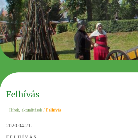
Felhívás
Hírek, aktualitások
/
Felhívás
2020.04.21.
F E L H Í V Á S