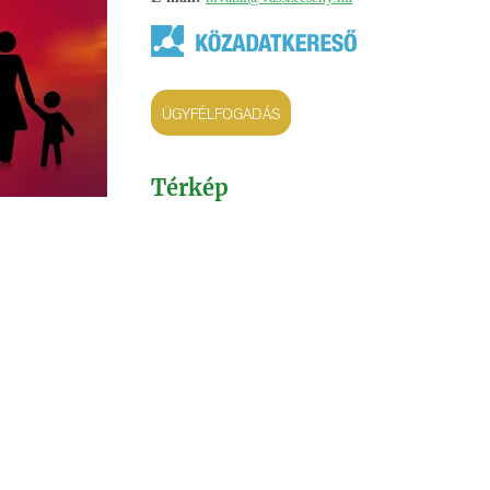
ÜGYFÉLFOGADÁS
Térkép