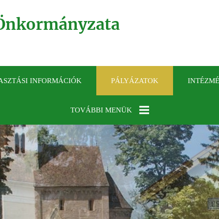
Önkormányzata
ASZTÁSI INFORMÁCIÓK
PÁLYÁZATOK
INTÉZM
TOVÁBBI MENÜK
KÖZÉRDEKŰ
ADATOK
GALÉRIA
ELÉRHETŐSÉGEK