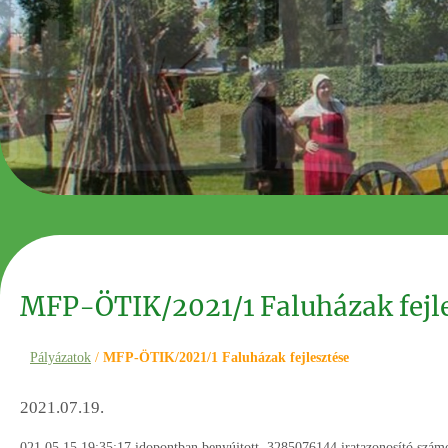
MFP-ÖTIK/2021/1 Faluházak fejl
Pályázatok
/
MFP-ÖTIK/2021/1 Faluházak fejlesztése
2021.07.19.
021.05.15 19:35:17 idopontban benyújtott, 3285076144 iratazonosító számo