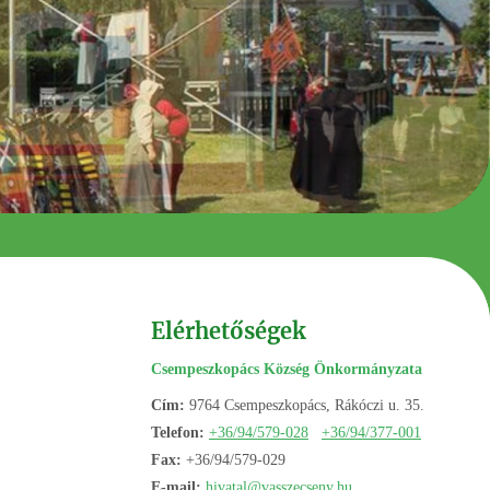
Elérhetőségek
Csempeszkopács Község Önkormányzata
Cím:
9764 Csempeszkopács, Rákóczi u. 35.
Telefon:
+36/94/579-028
+36/94/377-001
Fax:
+36/94/579-029
E-mail:
hivatal@vasszecseny.hu