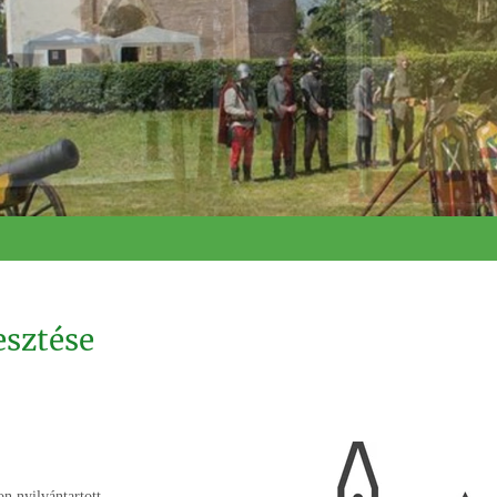
esztése
n nyilvántartott