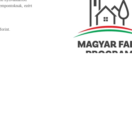
szempontoknak, ezért
forint.