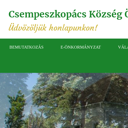
Csempeszkopács Község 
Üdvözöljük honlapunkon!
BEMUTATKOZÁS
E-ÖNKORMÁNYZAT
VÁL