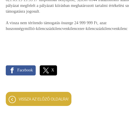
pályázat megfelelt a pályázati kiírásban meghatározott tartalmi értékelési 
támogatásra jogosult.
A vissza nem térítendo támogatás összege 24 999 999 Ft, azaz
huszonnégymillió-kilencszázkilencvenkilencezer-kilencszázkilencvenkilenc 
Facebook
X
VISSZA AZ ELŐZŐ OLDALRA!