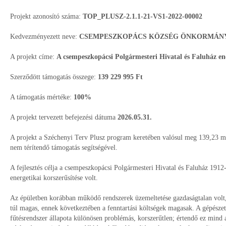
Projekt azonosító száma:
TOP_PLUSZ-2.1.1-21-VS1-2022-00002
Kedvezményezett neve:
CSEMPESZKOPÁCS KÖZSÉG ÖNKORMÁN
A projekt címe:
A csempeszkopácsi Polgármesteri Hivatal és Faluház ene
Szerződött támogatás összege:
139 229 995 Ft
A támogatás mértéke:
100%
A projekt tervezett befejezési dátuma
2026.05.31.
A projekt a Széchenyi Terv Plusz program keretében valósul meg 139,23 mil
nem térítendő támogatás segítségével.
A fejlesztés célja a csempeszkopácsi Polgármesteri Hivatal és Faluház 1912
energetikai korszerűsítése volt.
Az épületben korábban működő rendszerek üzemeltetése gazdaságtalan volt,
túl magas, ennek következtében a fenntartási költségek magasak. A gépészet
fűtésrendszer állapota különösen problémás, korszerűtlen; értendő ez mind az