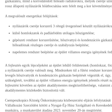
gázkazánra, mind a korrodálódott hőleadó radiátorokra, melyek cseréje szint
rossz állapotú nyílászárók hőátbocsátása sem felelt meg a kor követelménye
A megvalósult energetikai felújítások:
nyílászárók cseréje korszerű 3 rétegű üvegezéssel készült nyílászárókra
külső homlokzatok és padlásfödém utólagos hőszigetelése;
gépészeti rendszer korszerűsítése, hőszivattyú és kondenzációs gázkazá
hőleadóinak részleges cseréje és szabályozás beépítése;
napelemes rendszer beépítése az épület villamos energia igényének fed
A fejlesztés egyik lépcsőjeként az épület lehűlő felületeinek (homlokzat, fö
a nyílászárók cseréje valósult meg. Mindezeken túl a fűtési rendszer korszer
levegős hőszivattyúk és kondenzációs gázkazán beépítését végeztük el, úgy,
szükségletét, továbbá az épület villamos energia igényének jelentős részét n
fejlesztést követően az épület akadálymentes megközelíthetősége, valamint a
akadálymentes közlekedés biztosítottá vált.
Csempeszkopács Község Önkormányzata közbeszerzési eljárás lefolytatásá
Vállalkozási Szerződést kötött a Nyugat-Ép Húsz Szolgáltató és Kereskedelmi
munkáira, a munkaterület átadása 2023. november 20-án megtörtént.