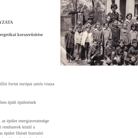
YZATA
rgetikai korszerűsítése
lió forint európai uniós vissza
-ben épült épületének
 az épület energiavesztesége
i rendszerek közül a
 épület fűtését biztosító