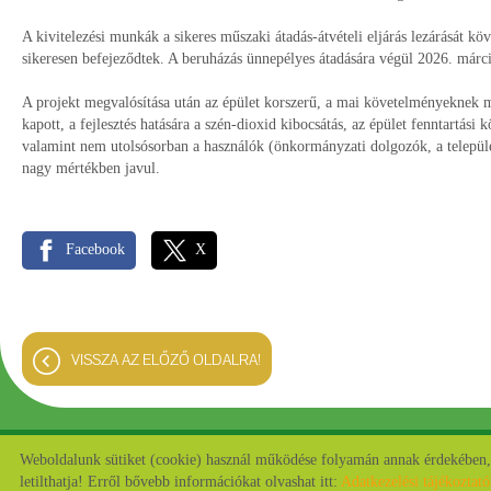
A kivitelezési munkák a sikeres műszaki átadás-átvételi eljárás lezárását k
sikeresen befejeződtek. A beruházás ünnepélyes átadására végül 2026. márci
A projekt megvalósítása után az épület korszerű, a mai követelményeknek m
kapott, a fejlesztés hatására a szén-dioxid kibocsátás, az épület fenntartási 
valamint nem utolsósorban a használók (önkormányzati dolgozók, a települé
nagy mértékben javul.
Facebook
X
VISSZA AZ ELŐZŐ OLDALRA!
Weboldalunk sütiket (cookie) használ működése folyamán annak érdekében, h
© 2026 - Minden jog fenntartva
letilthatja! Erről bővebb információkat olvashat itt:
Adatkezelési tájékoztat