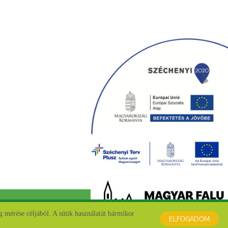
 mérése céljából. A sütik használatát bármikor
ELFOGADOM