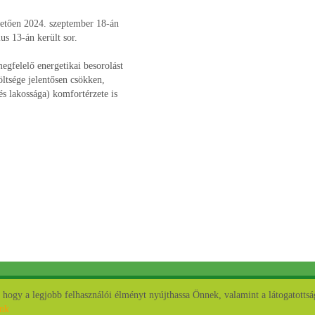
övetően 2024. szeptember 18-án
us 13-án került sor.
egfelelő energetikai besorolást
költsége jelentősen csökken,
s lakossága) komfortérzete is
ogy a legjobb felhasználói élményt nyújthassa Önnek, valamint a látogatottság
Oldal információk
Adatkezelési tájékoztató
Impresszum
ónk