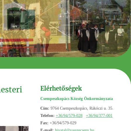
esteri
Elérhetőségek
Csempeszkopács Község Önkormányzata
Cím:
9764 Csempeszkopács, Rákóczi u. 35.
Telefon:
+36/94/579-028
+36/94/377-001
Fax:
+36/94/579-029
E-mail:
hivatal@vasszecseny.hu