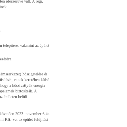
én időszerűvé vált. A régi,
inek.
;
n telepítése, valamint az épület
ezésére.
démszerkezet) hőszigetelése és
űsítését, ennek keretében külső
 hogy a hőszivattyúk energia
apelemek biztosítsák. A
z épületen belüli
t követően 2023. november 6-án
 Kft.-vel az épület felújítási