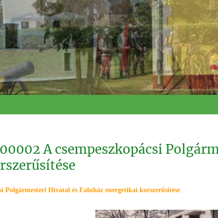
0002 A csempeszkopácsi Polgárm
rszerűsítése
olgármesteri Hivatal és Faluház energetikai korszerűsítése