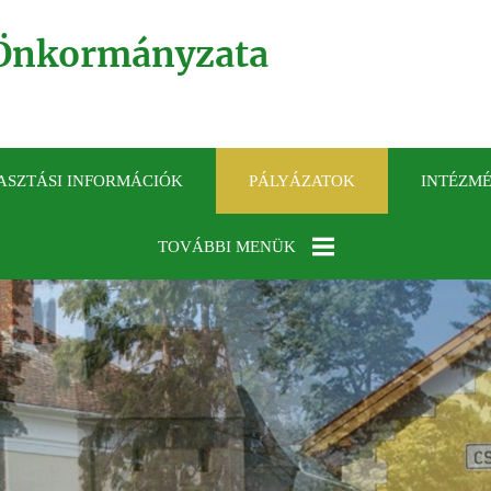
Önkormányzata
ASZTÁSI INFORMÁCIÓK
PÁLYÁZATOK
INTÉZM
TOVÁBBI MENÜK
KÖZÉRDEKŰ
ADATOK
GALÉRIA
ELÉRHETŐSÉGEK