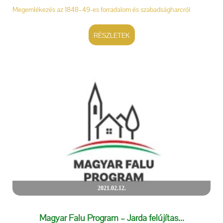
Megemlékezés az 1848–49-es forradalom és szabadságharcról
RÉSZLETEK
2021.02.12.
Magyar Falu Program – Járda felújítás...