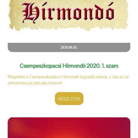
2020.06.01.
Csempeszkopácsi Hírmondó 2020. 1. szám
Megjelent a Csempeszkopácsi Hírmondó legújabb száma, a falu és az
önkormányzat aktuális híreivel!
RÉSZLETEK