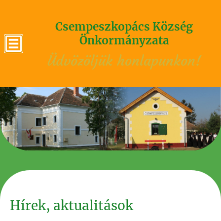
Csempeszkopács Község
Önkormányzata
Üdvözöljük honlapunkon!
Hírek, aktualitások