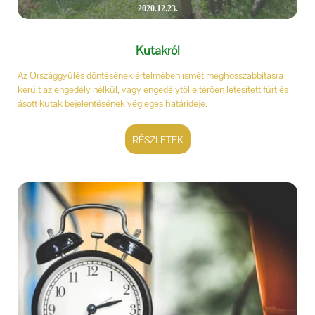
2020.12.23.
Kutakról
Az Országgyűlés döntésének értelmében ismét meghosszabbításra
került az engedély nélkül, vagy engedélytől eltérően létesített fúrt és
ásott kutak bejelentésének végleges határideje.
RÉSZLETEK