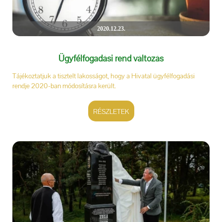
2020.12.23.
Ügyfélfogadási rend változás
Tájékoztatjuk a tisztelt lakosságot, hogy a Hivatal ügyfélfogadási
rendje 2020-ban módosításra került.
RÉSZLETEK