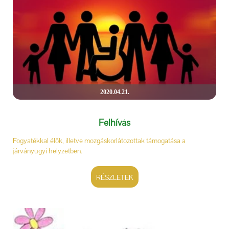
2020.04.21.
Felhívás
Fogyatékkal élők, illetve mozgáskorlátozottak támogatása a
járványügyi helyzetben.
RÉSZLETEK