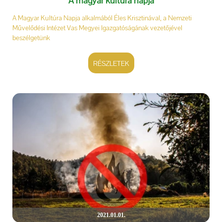
A magyar kultúra napja
A Magyar Kultúra Napja alkalmából Éles Krisztinával, a Nemzeti
Művelődési Intézet Vas Megyei Igazgatóságának vezetőjével
beszélgetünk
RÉSZLETEK
2021.01.01.