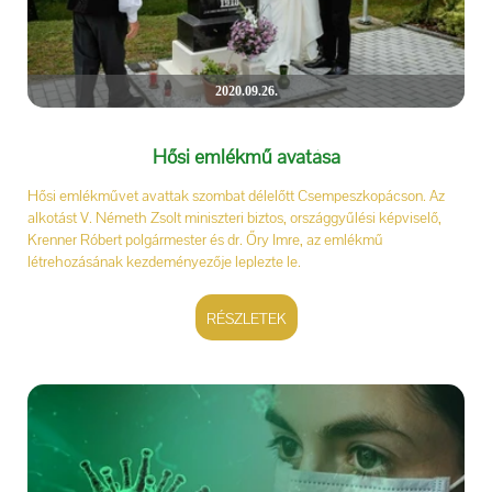
2020.09.26.
Hősi emlékmű avatása
Hősi emlékművet avattak szombat délelőtt Csempeszkopácson. Az
alkotást V. Németh Zsolt miniszteri biztos, országgyűlési képviselő,
Krenner Róbert polgármester és dr. Őry Imre, az emlékmű
létrehozásának kezdeményezője leplezte le.
RÉSZLETEK