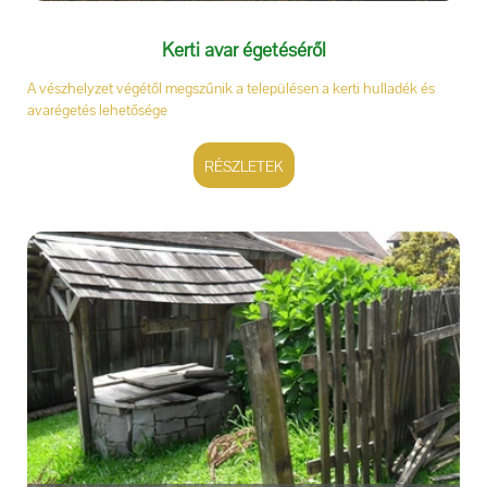
Kerti avar égetéséről
A vészhelyzet végétől megszűnik a településen a kerti hulladék és
avarégetés lehetősége
RÉSZLETEK