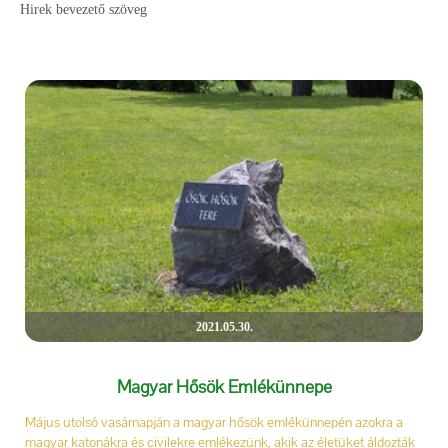
Hirek bevezető szöveg
2021.05.30.
Magyar Hősök Emlékünnepe
Május utolsó vasárnapján a magyar hősök emlékünnepén azokra a
magyar katonákra és civilekre emlékezünk, akik az életüket áldozták