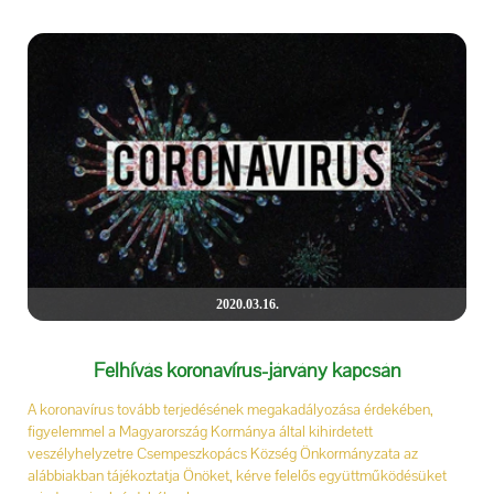
2020.03.16.
Felhívás koronavírus-járvány kapcsán
A koronavírus tovább terjedésének megakadályozása érdekében,
figyelemmel a Magyarország Kormánya által kihirdetett
veszélyhelyzetre Csempeszkopács Község Önkormányzata az
alábbiakban tájékoztatja Önöket, kérve felelős együttműködésüket