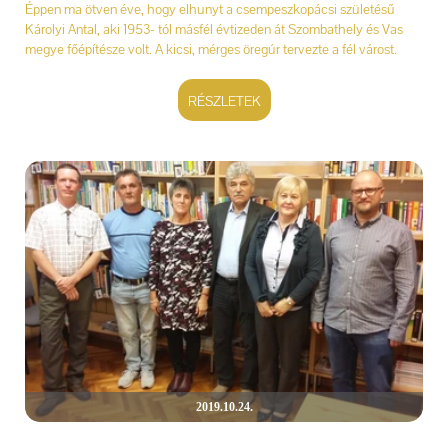
Éppen ma ötven éve, hogy elhunyt a csempeszkopácsi születésű
Károlyi Antal, aki 1953- tól másfél évtizeden át Szombathely és Vas
megye főépítésze volt. A kicsi, mérges öregúr tervezte a fél várost.
RÉSZLETEK
2019.10.24.