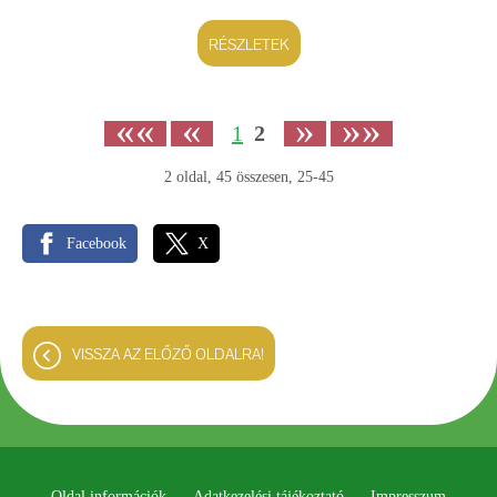
RÉSZLETEK
««
«
»
»»
1
2
2
oldal,
45
összesen,
25-45
Facebook
X
VISSZA AZ ELŐZŐ OLDALRA!
Oldal információk
Adatkezelési tájékoztató
Impresszum